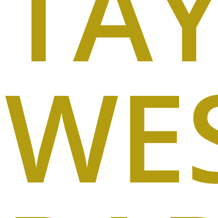
TA
WE