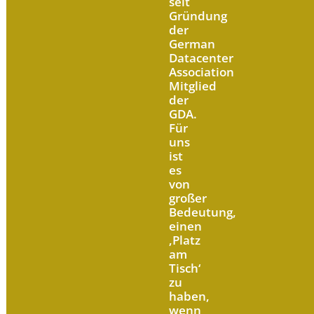
seit
Gründung
der
German
Datacenter
Association
Mitglied
der
GDA.
Für
uns
ist
es
von
großer
Bedeutung,
einen
‚Platz
am
Tisch‘
zu
haben,
wenn