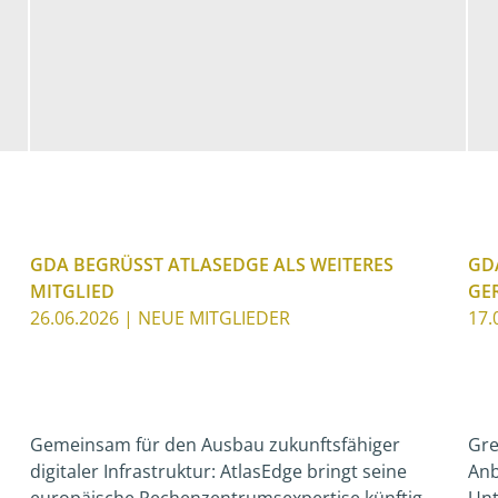
GDA BEGRÜSST ATLASEDGE ALS WEITERES M
GD
ITGLIED
GE
26.06.2026
| NEUE MITGLIEDER
17.
Gemeinsam für den Ausbau zukunftsfähiger
Gre
digitaler Infrastruktur: AtlasEdge bringt seine
Anb
europäische Rechenzentrumsexpertise künftig
Unt