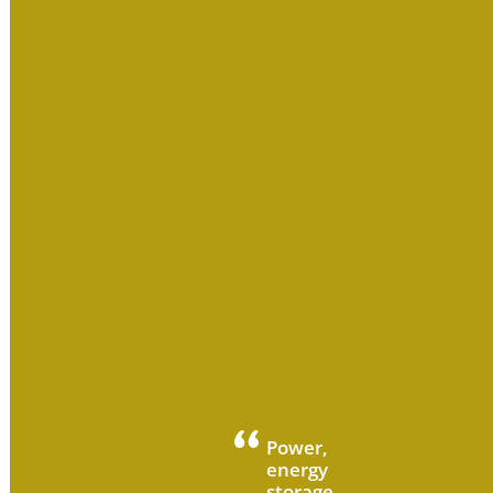
Power,
energy
storage,