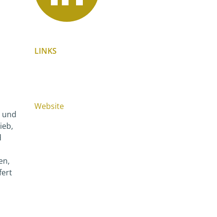
LINKS
Website
e und
ieb,
d
en,
fert