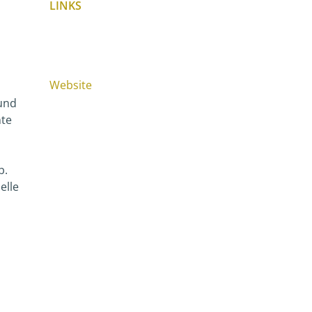
LINKS
Website
 und
nte
b.
elle