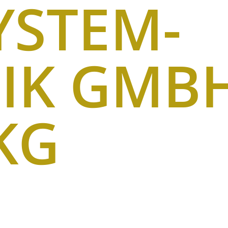
YSTEM-
IK GMB
KG