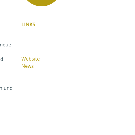
LINKS
 neue
Website
nd
News
en und